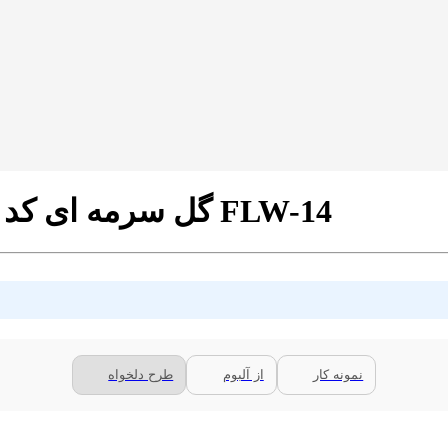
پرده زبرا پلیسه تصویری طرح 4K گل سرمه ای کد FLW-14
نمونه کار
از آلبوم
طرح دلخواه