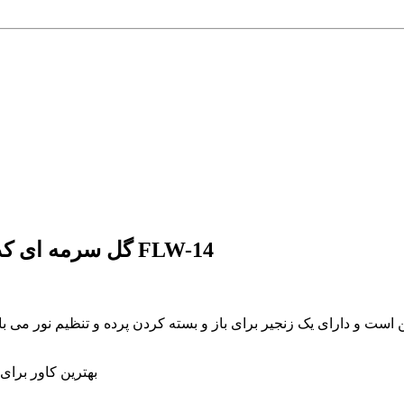
توضیحات پرده زبرا پلیسه تصویری طرح 4K گل سرمه ای کد FLW-14
ن است و دارای یک زنجیر برای باز و بسته کردن پرده و تنظیم نور می
🌝🌚 بهترین کاور 