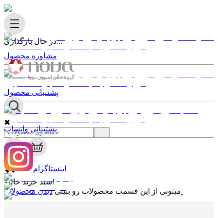
در حال بارگذاری...
مشاوره محصول
پشتیبانی محصول
✖
پشتیبانی واتساپ
0
✖
اینستاگرام
سبد خرید خالیه!
دیدن محصولات
میتونی از این قسمت محصولات رو ببینی