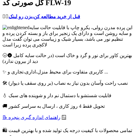
گل صورتی کد FLW-19
قبل از خرید مطالعه کن،بزن رو لینک
👈🏻
این پرده مدرن رولی، یکرو چاپ با قابلیت حالت سایه
و سایه روشن است و دارای یک زنجیر برای باز و بسته کردن پرده و
تنظیم نور می باشد، بسیار شیک و زیباست می توان گفت مدل
لاکچری پرده زبرا است
🌝🌚 بهترین کاور برای نور و گرد و خاک است (در حالت سایه کامل
دید از بیرون ندارد)
✨ کاربری متفاوت برای محیط منزل،اداری،تجاری و ...
🛠 نصب راحت وآسان بدون نیاز به نصاب (بر روی سقف یا دیوار)
💧 قابلیت شستشو با دستمال نم دار و شوینده های سبک
🚚 تحویل فقط 4 روز کاری ، ارسال به سراسر کشور
🪟
📝 راهنمای اندازه گیری پنجره
🛍 تمامی محصولات با کیفیت درجه یک تولید شده و با بهترین قیمت