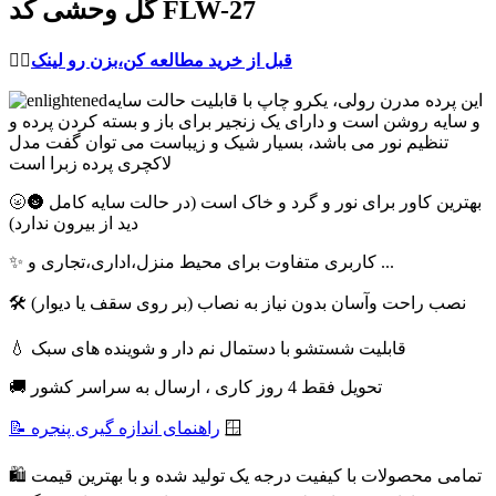
گل وحشی کد FLW-27
قبل از خرید مطالعه کن،بزن رو لینک
👈🏻
این پرده مدرن رولی، یکرو چاپ با قابلیت حالت سایه
و سایه روشن است و دارای یک زنجیر برای باز و بسته کردن پرده و
تنظیم نور می باشد، بسیار شیک و زیباست می توان گفت مدل
لاکچری پرده زبرا است
🌝🌚 بهترین کاور برای نور و گرد و خاک است (در حالت سایه کامل
دید از بیرون ندارد)
✨ کاربری متفاوت برای محیط منزل،اداری،تجاری و ...
🛠 نصب راحت وآسان بدون نیاز به نصاب (بر روی سقف یا دیوار)
💧 قابلیت شستشو با دستمال نم دار و شوینده های سبک
🚚 تحویل فقط 4 روز کاری ، ارسال به سراسر کشور
🪟
📝 راهنمای اندازه گیری پنجره
🛍 تمامی محصولات با کیفیت درجه یک تولید شده و با بهترین قیمت