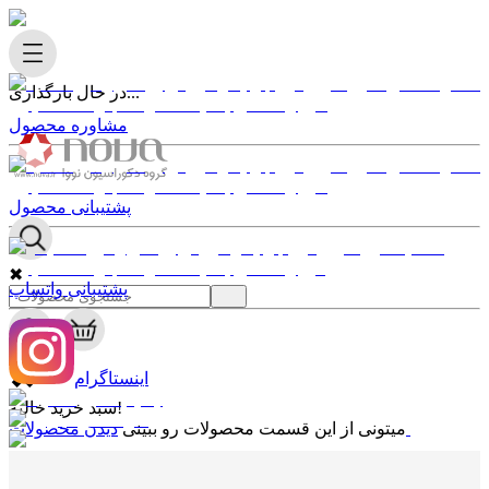
در حال بارگذاری...
مشاوره محصول
پشتیبانی محصول
✖
پشتیبانی واتساپ
0
✖
اینستاگرام
سبد خرید خالیه!
دیدن محصولات
میتونی از این قسمت محصولات رو ببینی