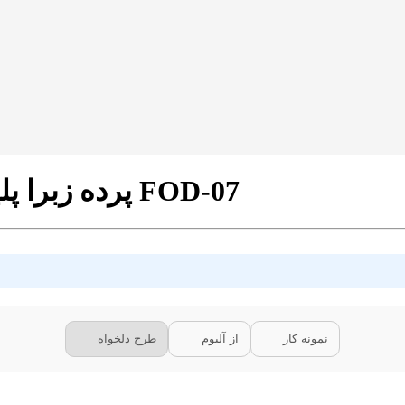
پرده زبرا پلیسه تصویری طرح مرغ بریونی کد FOD-07
نمونه کار
از آلبوم
طرح دلخواه