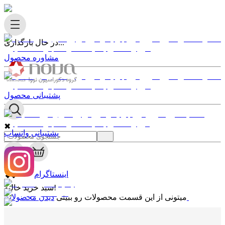
در حال بارگذاری...
مشاوره محصول
پشتیبانی محصول
✖
پشتیبانی واتساپ
0
✖
اینستاگرام
سبد خرید خالیه!
دیدن محصولات
میتونی از این قسمت محصولات رو ببینی