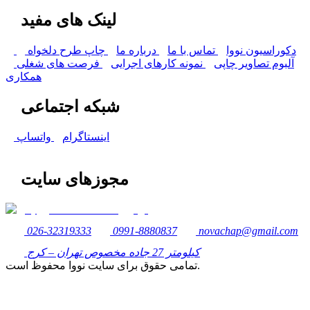
لینک های مفید
دکوراسیون نووا
تماس با ما
درباره ما
چاپ طرح دلخواه
آلبوم تصاویر چاپی
نمونه کارهای اجرایی
فرصت های شغلی
همکاری
شبکه اجتماعی
اینستاگرام
واتساپ
مجوزهای سایت
026-32319333
0991-8880837
novachap@gmail.com
کیلومتر 27 جاده مخصوص تهران – کرج
تمامی حقوق برای سایت نووا محفوظ است.