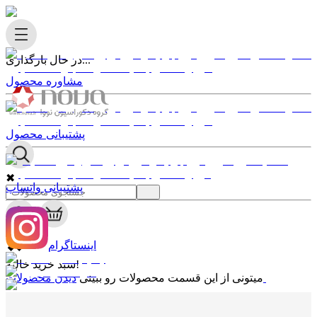
در حال بارگذاری...
مشاوره محصول
پشتیبانی محصول
✖
پشتیبانی واتساپ
0
✖
اینستاگرام
سبد خرید خالیه!
دیدن محصولات
میتونی از این قسمت محصولات رو ببینی