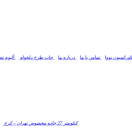
وراسیون نووا
تماس با ما
درباره ما
چاپ طرح دلخواه
آلبوم تص
کیلومتر 27 جاده مخصوص تهران – کرج