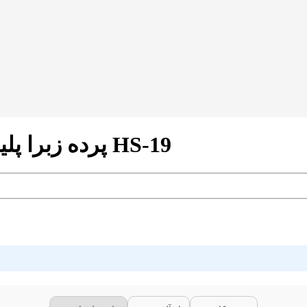
پرده زبرا پلیسه طرح گردینت رنگ کالباسی کد HS-19