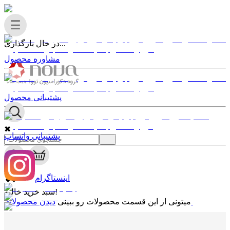
در حال بارگذاری...
مشاوره محصول
پشتیبانی محصول
✖
پشتیبانی واتساپ
0
✖
اینستاگرام
سبد خرید خالیه!
دیدن محصولات
میتونی از این قسمت محصولات رو ببینی