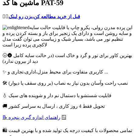
ماشین ها کد PAT-59
قبل از خرید مطالعه کن،بزن رو لینک
👈🏻
این پرده مدرن رولی، یکرو چاپ با قابلیت حالت سایه
و سایه روشن است و دارای یک زنجیر برای باز و بسته کردن پرده و
تنظیم نور می باشد، بسیار شیک و زیباست می توان گفت مدل
لاکچری پرده زبرا است
🌝🌚 بهترین کاور برای نور و گرد و خاک است (در حالت سایه کامل
دید از بیرون ندارد)
✨ کاربری متفاوت برای محیط منزل،اداری،تجاری و ...
🛠 نصب راحت وآسان بدون نیاز به نصاب (بر روی سقف یا دیوار)
💧 قابلیت شستشو با دستمال نم دار و شوینده های سبک
🚚 تحویل فقط 4 روز کاری ، ارسال به سراسر کشور
🪟
📝 راهنمای اندازه گیری پنجره
🛍 تمامی محصولات با کیفیت درجه یک تولید شده و با بهترین قیمت