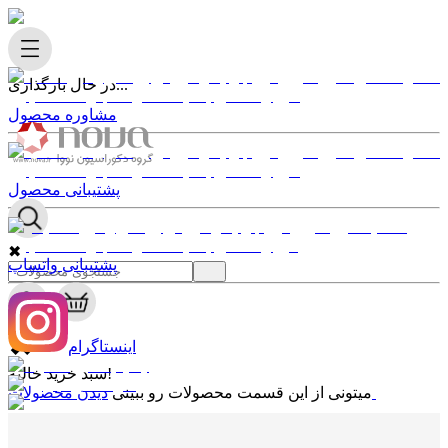
در حال بارگذاری...
مشاوره محصول
پشتیبانی محصول
✖
پشتیبانی واتساپ
0
✖
اینستاگرام
سبد خرید خالیه!
دیدن محصولات
میتونی از این قسمت محصولات رو ببینی