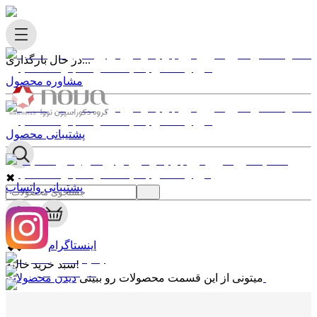
در حال بارگذاری...
مشاوره محصول
پشتیبانی محصول
✖
پشتیبانی واتساپ
0
✖
اینستاگرام
سبد خرید خالیه!
دیدن محصولات
میتونی از این قسمت محصولات رو ببینی