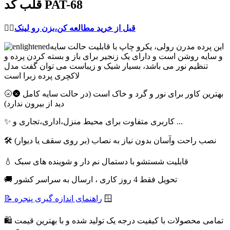
قلب کد PAT-68
قبل از خرید مطالعه کن،بزن رو لینک
👈🏻
این پرده مدرن رولی، یکرو چاپ با قابلیت حالت سایه
و سایه روشن است و دارای یک زنجیر برای باز و بسته کردن پرده و
تنظیم نور می باشد، بسیار شیک و زیباست می توان گفت مدل
لاکچری پرده زبرا است
🌝🌚 بهترین کاور برای نور و گرد و خاک است (در حالت سایه کامل
دید از بیرون ندارد)
✨ کاربری متفاوت برای محیط منزل،اداری،تجاری و ...
🛠 نصب راحت وآسان بدون نیاز به نصاب (بر روی سقف یا دیوار)
💧 قابلیت شستشو با دستمال نم دار و شوینده های سبک
🚚 تحویل فقط 4 روز کاری ، ارسال به سراسر کشور
🪟
📝 راهنمای اندازه گیری پنجره
🛍 تمامی محصولات با کیفیت درجه یک تولید شده و با بهترین قیمت