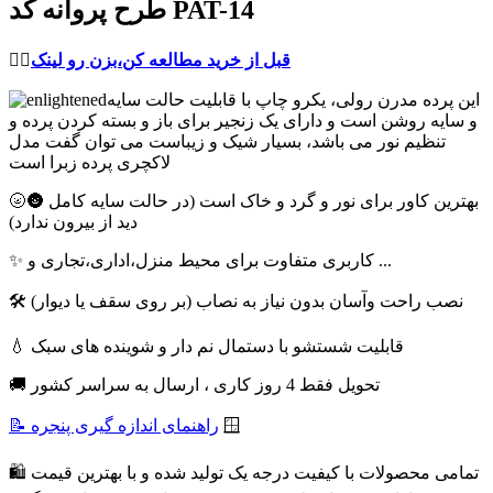
طرح پروانه کد PAT-14
قبل از خرید مطالعه کن،بزن رو لینک
👈🏻
این پرده مدرن رولی، یکرو چاپ با قابلیت حالت سایه
و سایه روشن است و دارای یک زنجیر برای باز و بسته کردن پرده و
تنظیم نور می باشد، بسیار شیک و زیباست می توان گفت مدل
لاکچری پرده زبرا است
🌝🌚 بهترین کاور برای نور و گرد و خاک است (در حالت سایه کامل
دید از بیرون ندارد)
✨ کاربری متفاوت برای محیط منزل،اداری،تجاری و ...
🛠 نصب راحت وآسان بدون نیاز به نصاب (بر روی سقف یا دیوار)
💧 قابلیت شستشو با دستمال نم دار و شوینده های سبک
🚚 تحویل فقط 4 روز کاری ، ارسال به سراسر کشور
🪟
📝 راهنمای اندازه گیری پنجره
🛍 تمامی محصولات با کیفیت درجه یک تولید شده و با بهترین قیمت