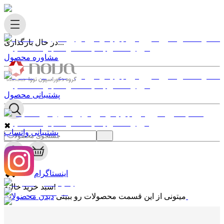
در حال بارگذاری...
مشاوره محصول
پشتیبانی محصول
✖
پشتیبانی واتساپ
0
✖
اینستاگرام
سبد خرید خالیه!
دیدن محصولات
میتونی از این قسمت محصولات رو ببینی