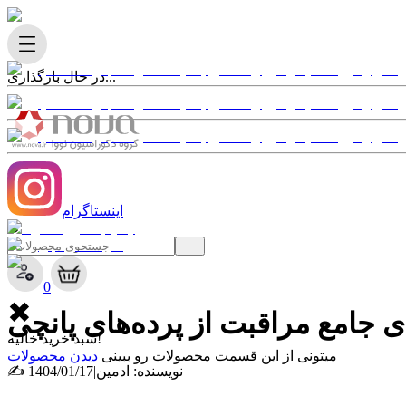
در حال بارگذاری...
اینستاگرام
✖
0
✖
ی جامع مراقبت از پرده‌های پانچی
سبد خرید خالیه!
دیدن محصولات
میتونی از این قسمت محصولات رو ببینی
✍ نویسنده:
ادمین
|
1404/01/17