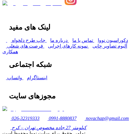
لینک های مفید
دکوراسیون نووا
تماس با ما
درباره ما
چاپ طرح دلخواه
آلبوم تصاویر چاپی
نمونه کارهای اجرایی
فرصت های شغلی
همکاری
شبکه اجتماعی
اینستاگرام
واتساپ
مجوزهای سایت
026-32319333
0991-8880837
novachap@gmail.com
کیلومتر 27 جاده مخصوص تهران – کرج
تمامی حقوق برای سایت نووا محفوظ است.