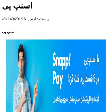
اسنپ پی
✍ نویسنده:
ادمین
|
1404/01/16
اسنپ پی